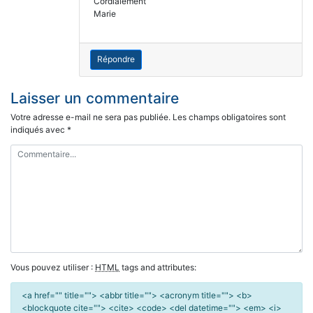
Cordialement
Marie
Répondre
Laisser un commentaire
Votre adresse e-mail ne sera pas publiée.
Les champs obligatoires sont
indiqués avec
*
Vous pouvez utiliser :
HTML
tags and attributes:
<a href="" title=""> <abbr title=""> <acronym title=""> <b>
<blockquote cite=""> <cite> <code> <del datetime=""> <em> <i>