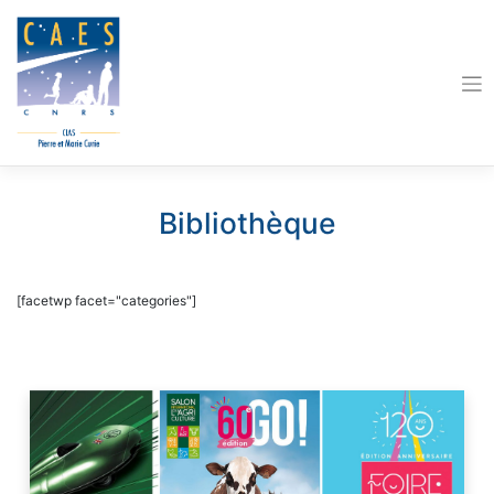
Skip
to
content
Bibliothèque
[facetwp facet="categories"]