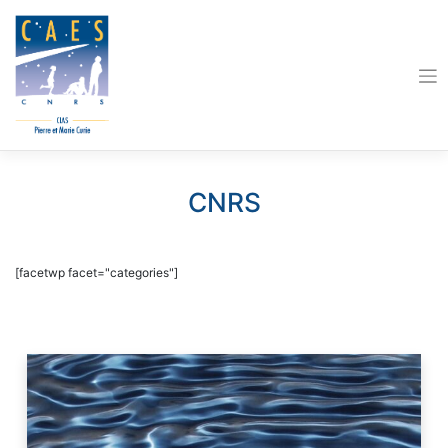
Skip
to
content
CNRS
[facetwp facet="categories"]