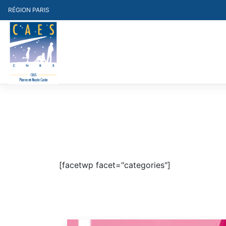
Skip
RÉGION PARIS
to
content
[facetwp facet="categories"]