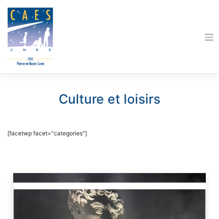
Skip
to
content
Culture et loisirs
[facetwp facet="categories"]