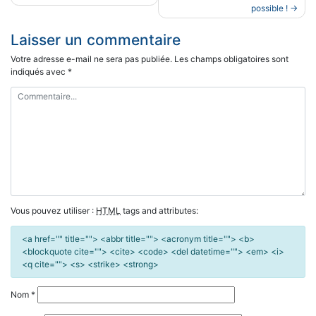
possible !
l’article
Laisser un commentaire
Votre adresse e-mail ne sera pas publiée.
Les champs obligatoires sont
indiqués avec
*
Vous pouvez utiliser :
HTML
tags and attributes:
<a href="" title=""> <abbr title=""> <acronym title=""> <b>
<blockquote cite=""> <cite> <code> <del datetime=""> <em> <i>
<q cite=""> <s> <strike> <strong>
Nom
*