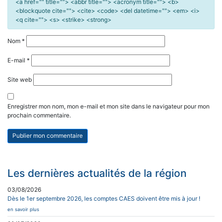
<a href="" title=""> <abbr title=""> <acronym title=""> <b>
<blockquote cite=""> <cite> <code> <del datetime=""> <em> <i>
<q cite=""> <s> <strike> <strong>
Nom
*
E-mail
*
Site web
Enregistrer mon nom, mon e-mail et mon site dans le navigateur pour mon
prochain commentaire.
Les dernières actualités de la région
03/08/2026
Dès le 1er septembre 2026, les comptes CAES doivent être mis à jour !
en savoir plus