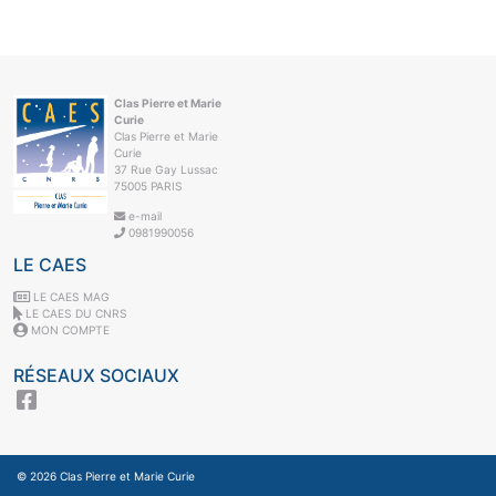
Clas Pierre et Marie
Curie
Clas Pierre et Marie
Curie
37 Rue Gay Lussac
75005 PARIS
e-mail
0981990056
LE CAES
LE CAES MAG
LE CAES DU CNRS
MON COMPTE
RÉSEAUX SOCIAUX
© 2026
Clas Pierre et Marie Curie