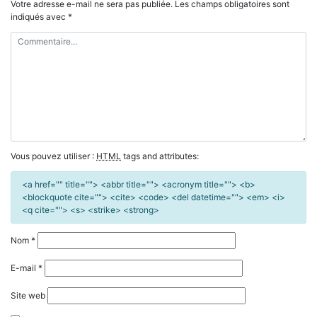
Votre adresse e-mail ne sera pas publiée.
Les champs obligatoires sont
indiqués avec
*
Vous pouvez utiliser :
HTML
tags and attributes:
<a href="" title=""> <abbr title=""> <acronym title=""> <b>
<blockquote cite=""> <cite> <code> <del datetime=""> <em> <i>
<q cite=""> <s> <strike> <strong>
Nom
*
E-mail
*
Site web