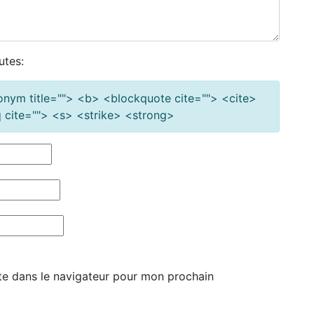
utes:
cronym title=""> <b> <blockquote cite=""> <cite>
cite=""> <s> <strike> <strong>
te dans le navigateur pour mon prochain