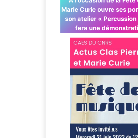
A l’occasion de la Fête 
Marie Curie ouvre ses por
son atelier « Percussion
fera une démonstrat