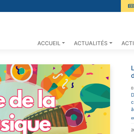
ACCUEIL
ACTUALITÉS
ACTI
L
d
0
D
c
à
e
2