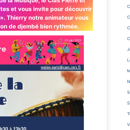
de la Musique, le Clas Pierre et
C
tes et vous invite pour découvrir
 ». Thierry notre animateur vous
C
ion de djembé bien rythmée.
C
C
J
L
M
N
S
S
T
V