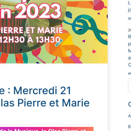
L
j
e
2
R
p
M
a
C
e
te : Mercredi 21
las Pierre et Marie
A
B