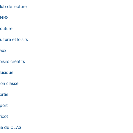
lub de lecture
NRS
outure
ulture et loisirs
eux
oisirs créatifs
usique
on classé
ortie
port
ricot
ie du CLAS