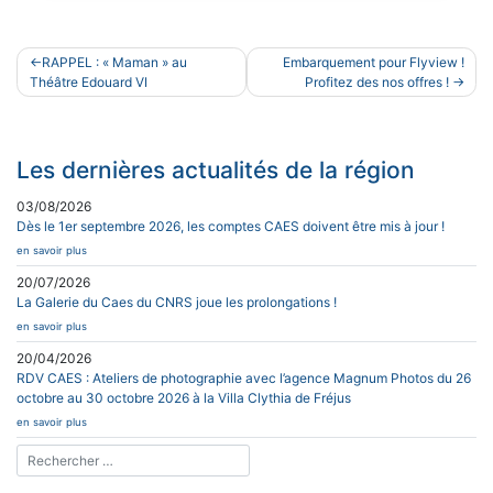
Navigation
RAPPEL : « Maman » au
Embarquement pour Flyview !
de
Théâtre Edouard VI
Profitez des nos offres !
l’article
Les dernières actualités de la région
03/08/2026
Dès le 1er septembre 2026, les comptes CAES doivent être mis à jour !
en savoir plus
20/07/2026
La Galerie du Caes du CNRS joue les prolongations !
en savoir plus
20/04/2026
RDV CAES : Ateliers de photographie avec l’agence Magnum Photos du 26
octobre au 30 octobre 2026 à la Villa Clythia de Fréjus
en savoir plus