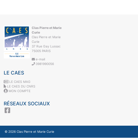
Clas Pierre et Marie
Curie
Clas Pierre et Marie
Curie
37 Rue Gay Lussac
75005 PARIS
e-mail
0981990056
LE CAES
LE CAES MAG
LE CAES DU CNRS
MON COMPTE
RÉSEAUX SOCIAUX
© 2026
Clas Pierre et Marie Curie