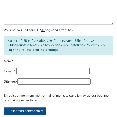
Vous pouvez utiliser :
HTML
tags and attributes:
<a href="" title=""> <abbr title=""> <acronym title=""> <b>
<blockquote cite=""> <cite> <code> <del datetime=""> <em> <i>
<q cite=""> <s> <strike> <strong>
Nom
*
E-mail
*
Site web
Enregistrer mon nom, mon e-mail et mon site dans le navigateur pour mon
prochain commentaire.