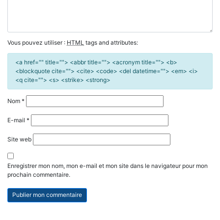
Vous pouvez utiliser :
HTML
tags and attributes:
<a href="" title=""> <abbr title=""> <acronym title=""> <b>
<blockquote cite=""> <cite> <code> <del datetime=""> <em> <i>
<q cite=""> <s> <strike> <strong>
Nom
*
E-mail
*
Site web
Enregistrer mon nom, mon e-mail et mon site dans le navigateur pour mon
prochain commentaire.